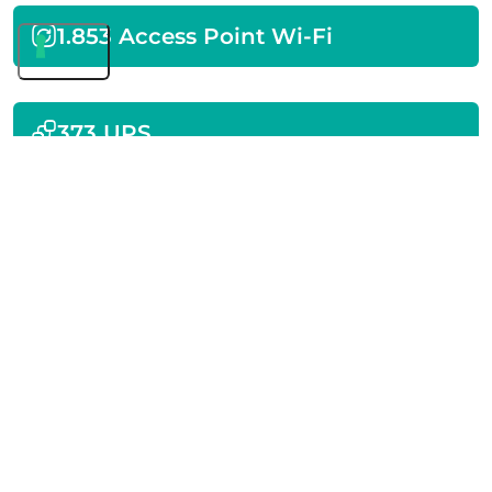
1.853 Access Point Wi-Fi
373 UPS
258 Router
150 Controller Wi-Fi